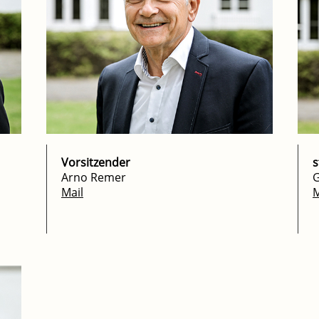
Vorsitzender
s
Arno Remer
G
Mail
M