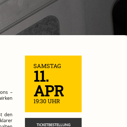
SAMSTAG
11.
APR
sons –
wirken
19:30 UHR
st den
klarer
TICKETBESTELLUNG
halten