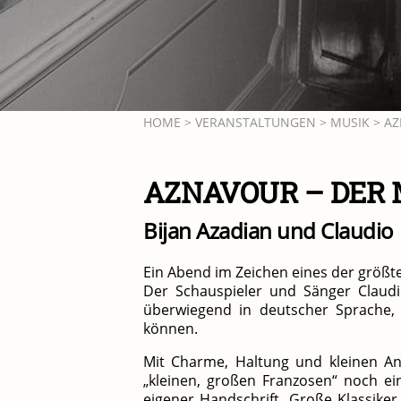
HOME
>
VERANSTALTUNGEN
>
MUSIK
> AZ
AZNAVOUR – DER 
Bijan Azadian und Claudio
Ein Abend im Zeichen eines der größt
Der Schauspieler und Sänger Claudi
überwiegend in deutscher Sprache, 
können.
Mit Charme, Haltung und kleinen A
„kleinen, großen Franzosen“ noch ei
eigener Handschrift. Große Klassiker