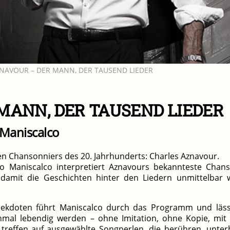
NAVOUR – DER MANN, DER TAUSEND LIEDER
MANN, DER TAUSEND LIEDER
 Maniscalco
en Chansonniers des 20. Jahrhunderts: Charles Aznavour.
o Maniscalco interpretiert Aznavours bekannteste Chan
damit die Geschichten hinter den Liedern unmittelbar 
nekdoten führt Maniscalco durch das Programm und läs
nmal lebendig werden – ohne Imitation, ohne Kopie, mit 
 treffen auf ausgewählte Songperlen, die berühren, unter