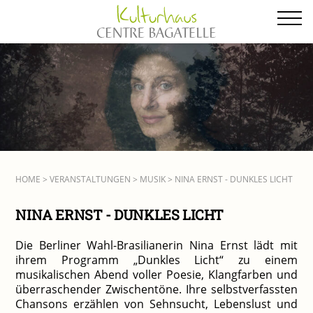
Zum
Inhalt
springen
HOME
>
VERANSTALTUNGEN
>
MUSIK
> NINA ERNST - DUNKLES LICHT
NINA ERNST - DUNKLES LICHT
Die Berliner Wahl-Brasilianerin Nina Ernst lädt mit
ihrem Programm „Dunkles Licht“ zu einem
musikalischen Abend voller Poesie, Klangfarben und
überraschender Zwischentöne. Ihre selbstverfassten
Chansons erzählen von Sehnsucht, Lebenslust und